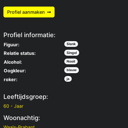
Profiel aanmaken
Profiel informatie:
Figuur:
Slank
Relatie status:
Singel
Alcohol:
Nooit
Oogkleur:
blauw
roker:
ja
Leeftijdsgroep:
60 - Jaar
Woonachtig:
Waals-Brabant