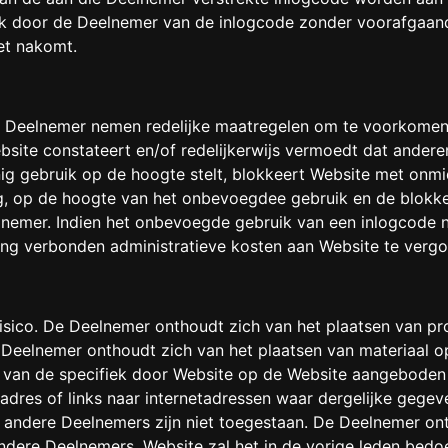
k door de Deelnemer van de inlogcode zonder voorafgaande i
iet nakomt.
e Deelnemer nemen redelijke maatregelen om te voorkome
ebsite constateert en/of redelijkerwijs vermoedt dat ande
g gebruik op de hoogte stelt, blokkeert Website met onmi
g, op de hoogte van het onbevoegdee gebruik en de blokke
nemer. Indien het onbevoegde gebruik van een inlogcode n
ing verbonden administratieve kosten aan Website te verg
isico. De Deelnemer onthoudt zich van het plaatsen van pro
De Deelnemer onthoudt zich van het plaatsen van materiaal
van de specifiek door Website op de Website aangeboden
dres of links naar internetadressen waar dergelijke gegeve
r andere Deelnemers zijn niet toegestaan. De Deelnemer on
andere Deelnemers. Website zal het in de vorige leden bed