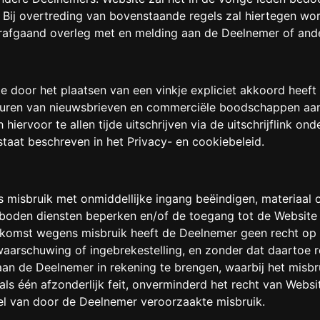
Bij overtreding van bovenstaande regels zal hiertegen wor
orafgaand overleg met en melding aan de Deelnemer of and
ite door het plaatsen van een vinkje expliciet akkoord hee
turen van nieuwsbrieven en commerciële boodschappen aan 
 hiervoor te allen tijde uitschrijven via de uitschrijflink 
taat beschreven in het Privacy- en cookiebeleid.
misbruik met onmiddellijke ingang beëindigen, materiaal 
boden diensten beperken en/of de toegang tot de Website
komst wegens misbruik heeft de Deelnemer geen recht op r
rschuwing of ingebrekestelling, en zonder dat daartoe rec
 aan de Deelnemer in rekening te brengen, waarbij het misb
 als één afzonderlijk feit, onverminderd het recht van We
el van door de Deelnemer veroorzaakte misbruik.