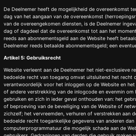
De Deelnemer heeft de mogelijkheid de overeenkomst te
dag van het aangaan van de overeenkomst (herroepingsr
van de overeengekomen diensten, is de Deelnemer ingeval
dag of dagdeel dat de overeenkomst tot aan het momen
reeds aan abonnementsgeld aan de Website heeft betaal
Deelnemer reeds betaalde abonnementsgeld; een eventue
Artikel 5: Gebruiksrecht
Website verleent aan de Deelnemer het niet-exclusieve re
bedoelde recht van toegang omvat uitsluitend het recht 
verantwoordelijk voor het inloggen op de Website en het
of andere verstrekking van de inlogcode en evenmin om he
gebruiken en zich in ieder geval onthouden van: het geb
of beproeving van de beveiliging van de Website of net
zichzelf; het vervreemden, verhuren of verstrekken aan d
bedoelde recht toegankelijke gegevens van anderen dan z
computerprogrammatuur die mogelijk schade aan de Webs
gebruikers. Gedragingen van derden die gebruik maken 