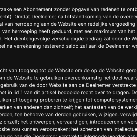
rzake een Abonnement zonder opgave van redenen te ontb
echt). Omdat Deelnemer na totstandkoming van de overeen
 van herroeping aan de Website een redelijke vergoeding 
t van herroeping heeft geduurd, met een maximum van het
d. Het dientengevolge verschuldigde bedrag zal door de 
el na verrekening resterend saldo zal aan de Deelnemer w
cht van toegang tot de Website om de op de Website geregis
om de Website te gebruiken overeenkomstig het doel waarv
 gebruik van de door Website aan de Deelnemer verstrekte
t in lid 1 van dit artikel bedoelde recht over te dragen. D
ruiken of toegang proberen te krijgen tot computersysteme
werken van anderen dan zichzelf; het aantasten van de wer
erden, ten behoeve van derden gebruiken, wijzigen, verwijd
ichzelf; het ontwerpen, vervaardigen, introduceren en ve
ite zou kunnen veroorzaken; het schenden van intellectue
van de aan die Deelnemer verstrekte inlogcode worden aan