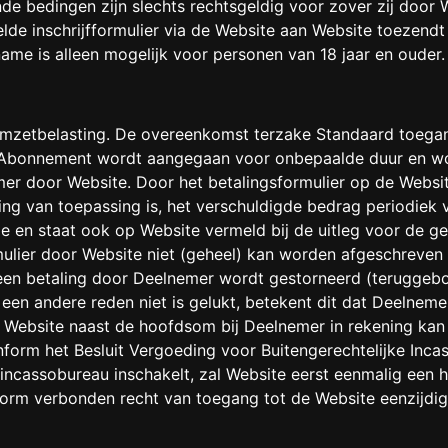
bedingen zijn slechts rechtsgeldig voor zover zij door W
de inschrijfformulier via de Website aan Website toezendt 
ame is alleen mogelijk voor personen van 18 jaar en ouder
omzetbelasting. De overeenkomst terzake Standaard toega
 Abonnement wordt aangegaan voor onbepaalde duur en w
er door Website. Door het betalingsformulier op de Websit
g van toepassing is, het verschuldigde bedrag periodiek 
ode en staat ook op Website vermeld bij de uitleg voor de 
ulier door Website niet (geheel) kan worden afgeschreven
 een betaling door Deelnemer wordt gestorneerd (teruggeb
en andere reden niet is gelukt, betekent dit dat Deelneme
 Website naast de hoofdsom bij Deelnemer in rekening kan b
conform het Besluit Vergoeding voor Buitengerechtelijke I
incassobureau inschakelt, zal Website eerst eenmalig een h
rm verbonden recht van toegang tot de Website eenzijdig 