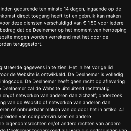
inden gedurende ten minste 14 dagen, ingaande op de
komst direct toegang heeft tot en gebruik kan maken
voor deze diensten verschuldigd van € 1,50 voor iedere
 bedrag dat de Deelnemer op het moment van herroeping
Website mogen worden verrekend met het door de
orden teruggestort.
treerde gegevens in te zien. Het in het vorige lid
oor de Website is ontwikkeld. De Deelnemer is volledig
 inlogcode. De Deelnemer heeft geen recht op aflevering
e Deelnemer zal de Website uitsluitend rechtmatig
n en/of netwerken van anderen dan zichzelf; onderzoek
king van de Website of netwerken van anderen dan
eren of onbruikbaar maken van de door het in artikel 4.1
rspreiden van computervirussen en andere
le eigendomsrechten en/of andere rechten van andere
 de Deelnemer toegerekend als ware die gedragingen van