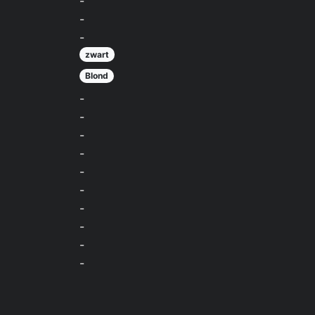
-
-
-
zwart
Blond
-
-
-
-
-
-
-
-
-
-