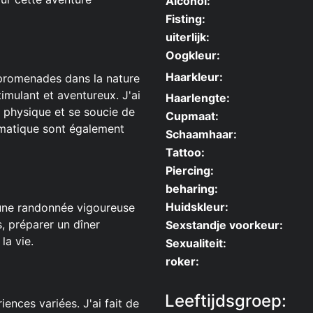
Alcohol:
Fisting:
uiterlijk:
Oogkleur:
Haarkleur:
s promenades dans la nature
stimulant et aventureux. J'ai
Haarlengte:
e physique et se soucie de
Cupmaat:
ismatique sont également
Schaamhaar:
Tattoo:
Piercing:
beharing:
Huidskleur:
une randonnée vigoureuse
s, préparer un dîner
Sexstandje voorkeur:
la vie.
Sexualiteit:
roker:
Leeftijdsgroep:
ences variées. J'ai fait de