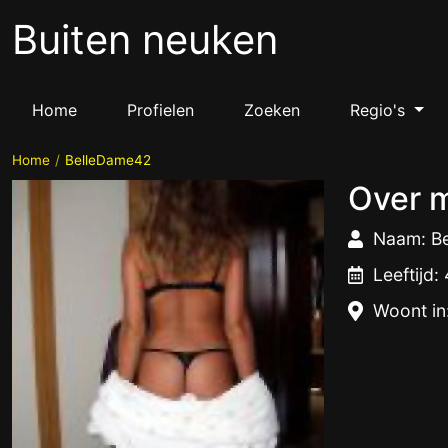
Buiten neuken
Home
Profielen
Zoeken
Regio's
Home
BelleDame42
Over m
Naam: B
Leeftijd:
Woont in