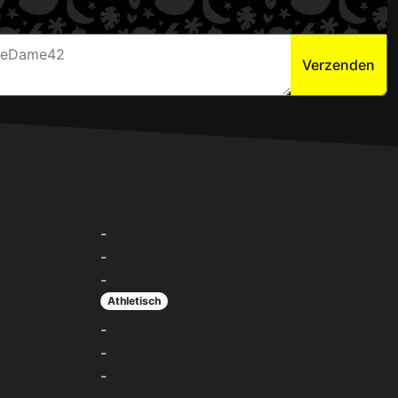
Verzenden
-
-
-
Athletisch
-
-
-