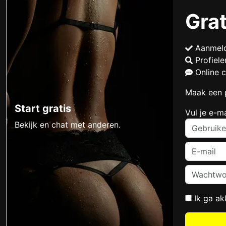
Grat
Aanmel
Profiel
Online 
Maak een p
Start gratis
Vul je e-m
Bekijk en chat met anderen.
Ik ga a