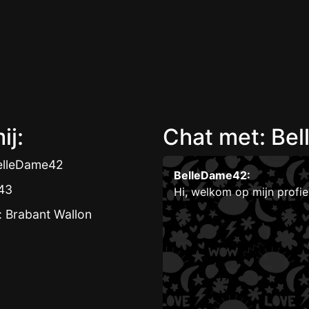
ij:
Chat met: Be
elleDame42
BelleDame42:
 43
Hi, welkom op mijn profi
: Brabant Wallon