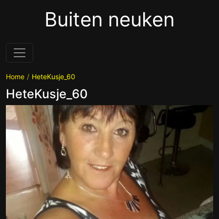
Buiten neuken
Home
HeteKusje_60
HeteKusje_60