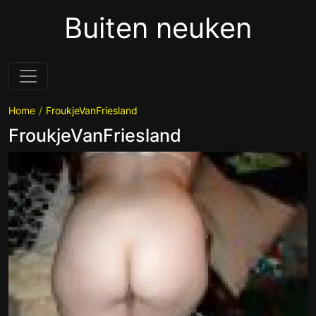
Buiten neuken
Home
FroukjeVanFriesland
FroukjeVanFriesland