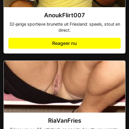
AnoukFlirt007
32‑jarige sportieve brunette uit Friesland: speels, stout en
direct.
Reageer nu
RiaVanFries