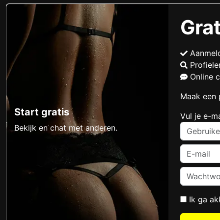
Grat
Aanmel
Profiel
Online 
Maak een p
Start gratis
Vul je e-m
Bekijk en chat met anderen.
Ik ga a