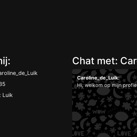
ij:
Chat met: Car
roline_de_Luik
Caroline_de_Luik:
 35
Hi, welkom op mijn profi
: Luik