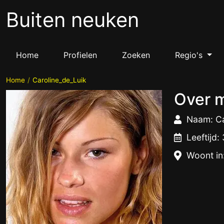
Buiten neuken
Home
Profielen
Zoeken
Regio's
Home
Caroline_de_Luik
Over m
Naam: Ca
Leeftijd:
Woont in