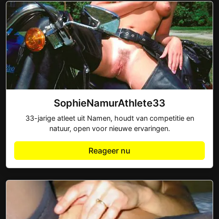
SophieNamurAthlete33
33-jarige atleet uit Namen, houdt van competitie en
natuur, open voor nieuwe ervaringen.
Reageer nu