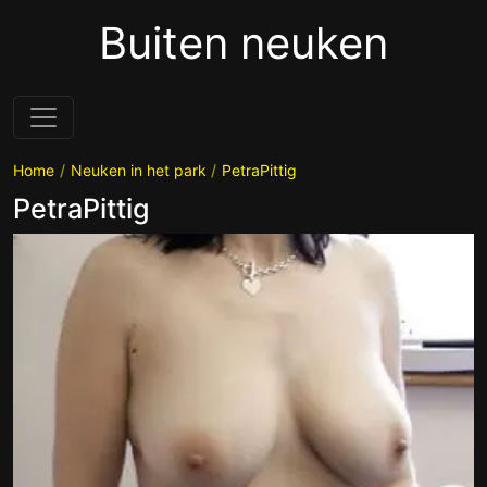
Buiten neuken
Home
Neuken in het park
PetraPittig
PetraPittig