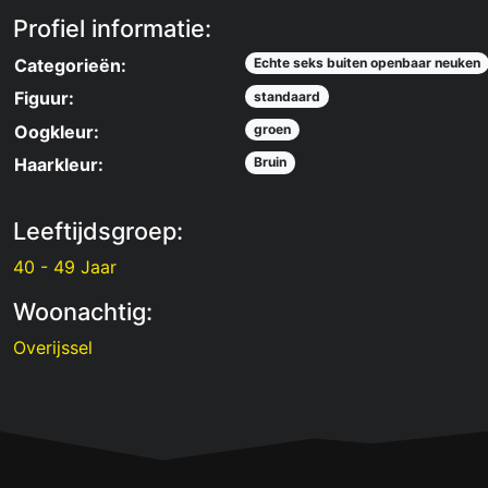
Profiel informatie:
Categorieën:
Echte seks buiten openbaar neuken
Figuur:
standaard
Oogkleur:
groen
Haarkleur:
Bruin
Leeftijdsgroep:
40 - 49 Jaar
Woonachtig:
Overijssel