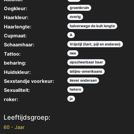
Oogkleur:
groenbruin
Haarkleur:
overig
Haarlengte:
halverwege de kuit lengte
Cupmaat:
A
Schaamhaar:
Vrijstijl (hart, pijl en anderen)
Tattoo:
nee
beharing:
opscheerbaar haar
Huidskleur:
latijns-amerikaans
Sexstandje voorkeur:
liever onderaan
Sexualiteit:
hetero
roker:
ja
Leeftijdsgroep:
60 - Jaar