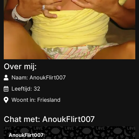
Over mij:
Naam: AnoukFlirt007
Leeftijd: 32
Woont in: Friesland
Chat met: AnoukFlirt007
AnoukFlirt007: